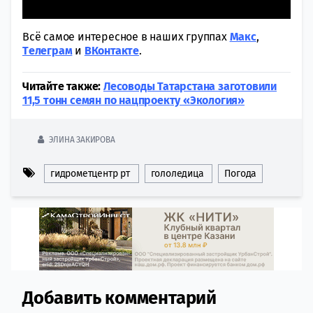
Всё самое интересное в наших группах
Макс
,
Tелеграм
и
ВКонтакте
.
Читайте также:
Лесоводы Татарстана заготовили
11,5 тонн семян по нацпроекту «Экология»
ЭЛИНА ЗАКИРОВА
гидрометцентр рт
гололедица
Погода
Добавить комментарий
Comment section