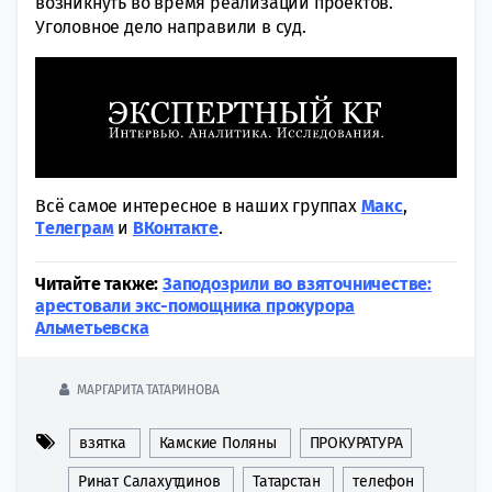
возникнуть во время реализации проектов.
Уголовное дело направили в суд.
Всё самое интересное в наших группах
Макс
,
Tелеграм
и
ВКонтакте
.
Читайте также:
Заподозрили во взяточничестве:
арестовали экс-помощника прокурора
Альметьевска
МАРГАРИТА ТАТАРИНОВА
взятка
Камские Поляны
ПРОКУРАТУРА
Ринат Салахутдинов
Татарстан
телефон