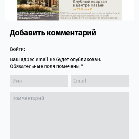
Добавить комментарий
Comment section
Войти:
Ваш адрес email не будет опубликован.
Обязательные поля помечены
*