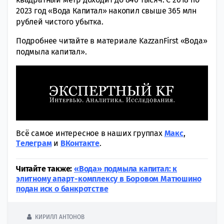
2023 год «Вода Капитал» накопил свыше 365 млн
рублей чистого убытка.
Подробнее читайте в материале KazzanFirst «Вода»
подмыла капитал».
Всё самое интересное в наших группах
Макс
,
Tелеграм
и
ВКонтакте
.
Читайте также:
«Вода» подмыла капитал: к
элитному апарт-комплексу в Боровом Матюшино
подан иск о банкротстве
КИРИЛЛ АНТОНОВ