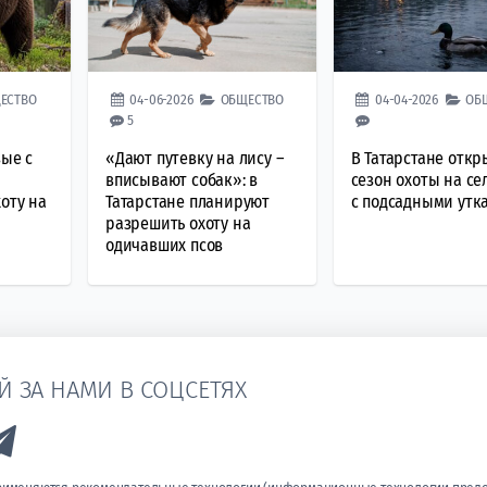
ЕСТВО
04-06-2026
ОБЩЕСТВО
04-04-2026
ОБ
5
вые с
«Дают путевку на лису –
В Татарстане откр
вписывают собак»: в
сезон охоты на се
оту на
Татарстане планируют
с подсадными утк
разрешить охоту на
одичавших псов
Й ЗА НАМИ В СОЦСЕТЯХ
k to Vk
Link to Telegram