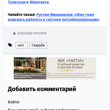
Tелеграм
и
ВКонтакте
.
Читайте также:
Рустам Минниханов: «Мне тоже
довелось работать в системе потребкооперации»
АЛЕКСАНДР ПРОСКУРА
загс
Свадьба
Добавить комментарий
Comment section
Войти: