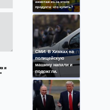
ажиотаж из-за этого
продукта: что купить?
СМИ: В Химках на
полицейскую
машину напали и
ях и
подожгли.
*