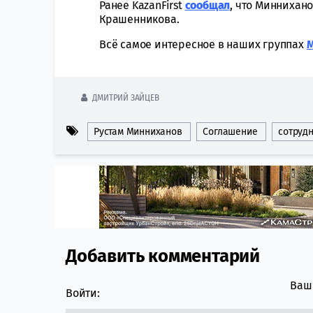
Ранее KazanFirst
сообщал
, что Миннихан
Крашенникова.
Всё самое интересное в наших группах
ДМИТРИЙ ЗАЙЦЕВ
Рустам Минниханов
Соглашение
сотруд
Добавить комментарий
Comment section
Ваш 
Войти: