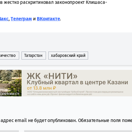
ов жестко раскритиковал законопроект Клишаса-
Макс
,
Tелеграм
и
ВКонтакте
.
ничество
Татарстан
хабаровский край
адрес email не будет опубликован.
Обязательные поля по