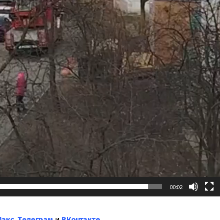
00:02
Макс
,
Tелеграм
и
ВКонтакте
.