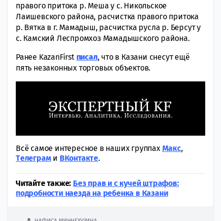
правого притока р. Меша у с. Никольское
Лаишевского района, расчистка правого притока
р. Вятка в г. Мамадыш, расчистка русла р. Берсут у
с. Камский Леспромхоз Мамадышского района.
Ранее KazanFirst
писал
, что в Казани снесут ещё
пять незаконных торговых объектов.
Всё самое интересное в наших группах
Макс
,
Tелеграм
и
ВКонтакте
.
Читайте также:
Без прав и с кучей штрафов:
подробности наезда на ребенка в Казани
НАФИСА МИННЕХУЗИНА