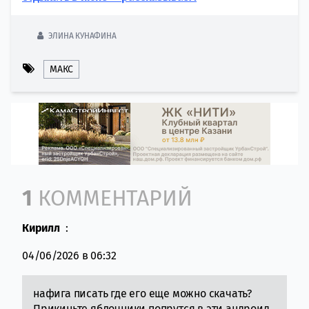
ЭЛИНА КУНАФИНА
МАКС
Comment section
1
КОММЕНТАРИЙ
Кирилл
:
04/06/2026 в 06:32
нафига писать где его еще можно скачать?
Прикиньте яблочники попрутся в эти андроид