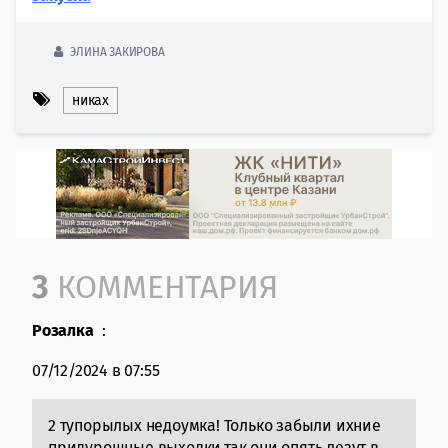
ЭЛИНА ЗАКИРОВА
никах
Comment section
3
КОММЕНТАРИЯ
Розалка
:
07/12/2024 в 07:55
2 тупорылых недоумка! Только забыли ихние
придурошные выходки,так они опять лезут в