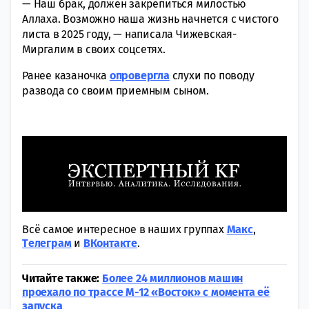
— Наш брак, должен закрепиться милостью
Аллаха. Возможно наша жизнь начнется с чистого
листа в 2025 году, — написала Чижевская-
Миргалим в своих соцсетях.
Ранее казаночка
опровергла
слухи по поводу
развода со своим приемным сыном.
Всё самое интересное в наших группах
Макс
,
Tелеграм
и
ВКонтакте
.
Читайте также:
Более 24 миллионов машин
проехало по трассе М-12 «Восток» с момента её
запуска