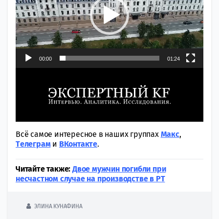
00:00
01:24
Всё самое интересное в наших группах
Макс
,
Tелеграм
и
ВКонтакте
.
Читайте также:
Двое мужчин погибли при
несчастном случае на производстве в РТ
ЭЛИНА КУНАФИНА