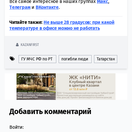
Всё самое интересное в наших группах
Макс
,
Tелеграм
и
ВКонтакте
.
Читайте также:
Не выше 28 градусов: при какой
температуре в офисе можно не работать
KAZANFIRST
ГУ МЧС РФ по РТ
погибли люди
Татарстан
Добавить комментарий
Comment section
Войти: