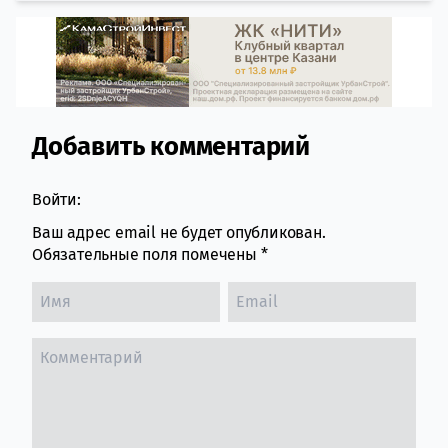
Добавить комментарий
Comment section
Войти:
Ваш адрес email не будет опубликован.
Обязательные поля помечены
*