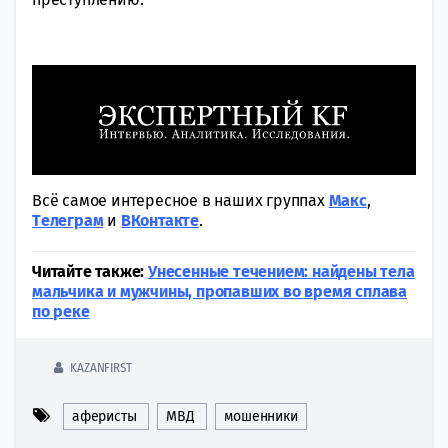
Всё самое интересное в наших группах
Макс
,
Tелеграм
и
ВКонтакте
.
Читайте также:
Унесенные течением: найдены тела
мальчика и мужчины, пропавших во время сплава
по реке
KAZANFIRST
аферисты
МВД
мошенники