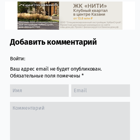
Добавить комментарий
Comment section
Войти:
Ваш адрес email не будет опубликован.
Обязательные поля помечены
*