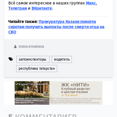
Всё самое интересное в наших группах
Макс
,
Tелеграм
и
ВКонтакте
.
Читайте также:
Прокуратура Казани помогла
сиротам получить выплаты после смерти отца на
СВО
ЭЛИНА КУНАФИНА
автоинспекторы
водитель
республика татарстан
Comment section