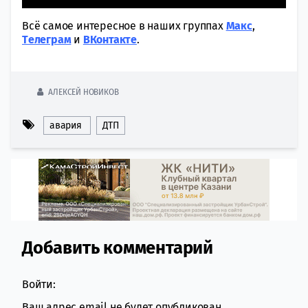
Всё самое интересное в наших группах
Макс
,
Tелеграм
и
ВКонтакте
.
АЛЕКСЕЙ НОВИКОВ
авария
ДТП
Добавить комментарий
Comment section
Войти:
Ваш адрес email не будет опубликован.