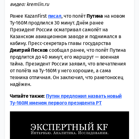
видео: kremlin.ru
Ранее KazanFirst
писал
, что полёт
Путина
на новом
Ту-160М продлился 30 минут. Днём ранее
Президент России осматривал самолёт на
Казанском авиационном заводе и поднимался в
кабину. Пресс-секретарь главы государства
Дмитрий Песков
сообщал ранее, что полёт Путина
продлится до 40 минут, его маршрут — военная
тайна. Президент России заявил, что впечатления
от полёта на Ту-160М у него хорошие, а сама
техника отличная. Он заключил, что ракетоносец
надёжен.
Читайте также:
Путин предложил назвать новый
Ту-160М именем первого президента РТ