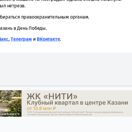
был нетрезв.
збираться правоохранительным органам.
Казань в День Победы.
Макс
,
Tелеграм
и
ВКонтакте
.