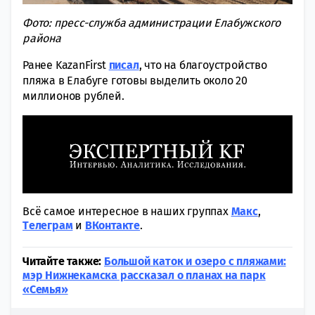
Фото: пресс-служба администрации Елабужского
района
Ранее KazanFirst
писал
, что на благоустройство
пляжа в Елабуге готовы выделить около 20
миллионов рублей.
Всё самое интересное в наших группах
Макс
,
Tелеграм
и
ВКонтакте
.
Читайте также:
Большой каток и озеро с пляжами:
мэр Нижнекамска рассказал о планах на парк
«Семья»