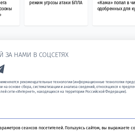
ега
режим угрозы атаки БПЛА
«Кама» попал в ч
розоны
одобренных для к
»
Й ЗА НАМИ В СОЦСЕТЯХ
k to Vk
Link to Telegram
применяются рекомендательные технологии (информационные технологии пред
 на основе сбора, систематизации и анализа сведений, относящихся к предпо
лей сети «Интернет», находящихся на территории Российской Федерации).
параметров сеансов посетителей. Пользуясь сайтом, вы выражаете с