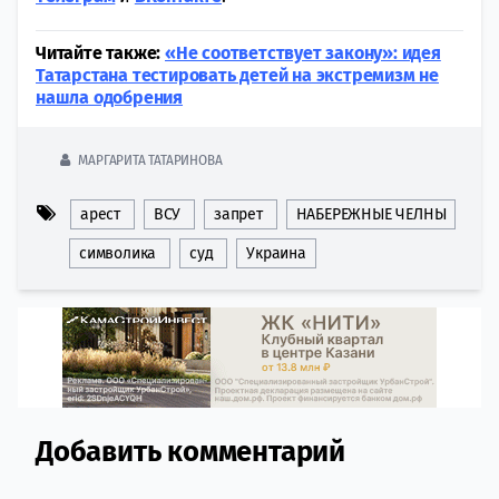
Читайте также:
«Не соответствует закону»: идея
Татарстана тестировать детей на экстремизм не
нашла одобрения
МАРГАРИТА ТАТАРИНОВА
арест
ВСУ
запрет
НАБЕРЕЖНЫЕ ЧЕЛНЫ
символика
суд
Украина
Добавить комментарий
Comment section