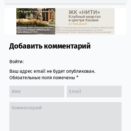
Добавить комментарий
Comment section
Войти:
Ваш адрес email не будет опубликован.
Обязательные поля помечены
*