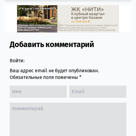
Добавить комментарий
Comment section
Войти:
Ваш адрес email не будет опубликован.
Обязательные поля помечены
*