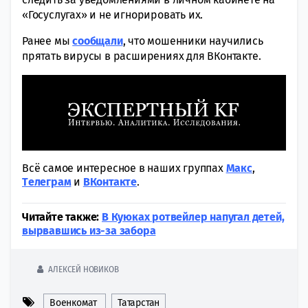
«Госуслугах» и не игнорировать их.
Ранее мы
сообщали
, что мошенники научились
прятать вирусы в расширениях для ВКонтакте.
Всё самое интересное в наших группах
Макс
,
Tелеграм
и
ВКонтакте
.
Читайте также:
В Куюках ротвейлер напугал детей,
вырвавшись из-за забора
АЛЕКСЕЙ НОВИКОВ
Военкомат
Татарстан