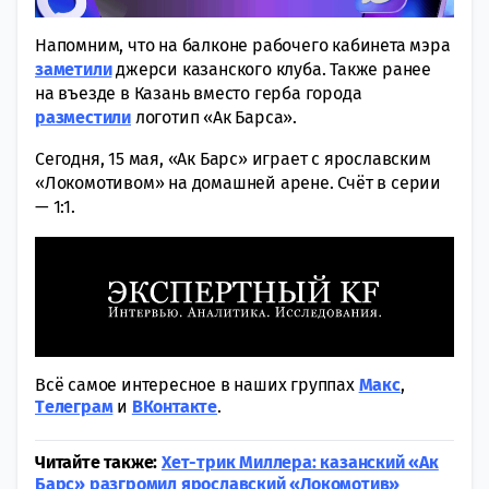
Напомним, что на балконе рабочего кабинета мэра
заметили
джерси казанского клуба. Также ранее
на въезде в Казань вместо герба города
разместили
логотип «Ак Барса».
Сегодня, 15 мая, «Ак Барс» играет с ярославским
«Локомотивом» на домашней арене. Счёт в серии
— 1:1.
Всё самое интересное в наших группах
Макс
,
Tелеграм
и
ВКонтакте
.
Читайте также:
Хет-трик Миллера: казанский «Ак
Барс» разгромил ярославский «Локомотив»