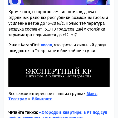
Кроме того, по прогнозам синоптиков, днём в
отдельных районах республики возможны грозы и
усиление ветра до 15–20 м/с. Ночью температура
воздуха составит +5…+10 градусов, днём столбики
термометра поднимутся до +12…+17.
Ранее KazanFirst
писал
, что гроза и сильный дождь
ожидаются в Татарстане в ближайшие сутки.
Всё самое интересное в наших группах
Макс
,
Tелеграм
и
ВКонтакте
.
Читайте также:
«Огород» в квартире: в РТ под суд
пойдет мужчина, который выращивал