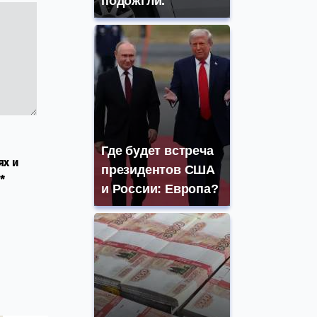
подожгли.
Где будет встреча
ях и
президентов США
*
и России: Европа?