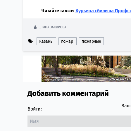
Читайте также:
Курьера сбили на Профс
ЭЛИНА ЗАКИРОВА
Казань
пожар
пожарные
Добавить комментарий
Comment section
Ваш 
Войти: