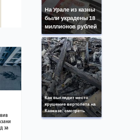
На Урале из казны
были украдены 18
миллионов рублей
Как выглядит место
крушение вертолета на
Кавказе: смотреть
авив
азани
д за