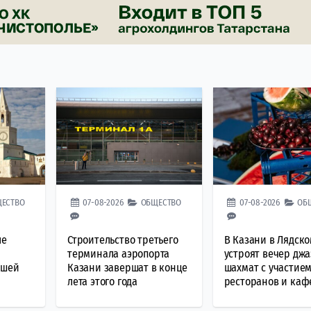
ЕСТВО
07-08-2026
ОБЩЕСТВО
07-08-2026
ОБ
ле
Строительство третьего
В Казани в Лядско
терминала аэропорта
устроят вечер джа
йшей
Казани завершат в конце
шахмат с участие
лета этого года
ресторанов и каф