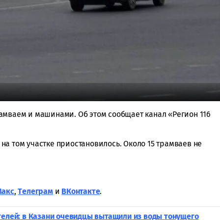
амваем и машинами. Об этом сообщает канал «Регион 116
на том участке приостановилось. Около 15 трамваев не
Макс
,
Tелеграм
и
ВКонтакте
.
телей: в Казани очевидцы вытащили из воды тонущего