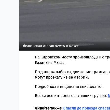
Фото: канал «Kazan News» в Максе
На Кировском мосту произошло ДТП с тр
Казань» в Максе.
По данным паблика, движение трамваев 
могут проехать из-за аварии.
Подробности инцидента неизвестны.
Всё самое интересное в наших группах
Читайте также:
Спасли до приезда спаса