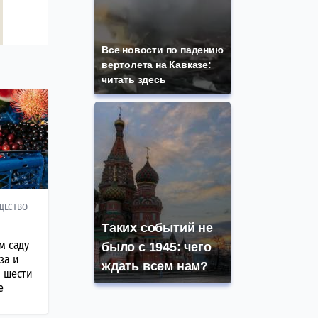
Все новости по падению
вертолета на Кавказе:
читать здесь
ЩЕСТВО
Таких событий не
м саду
было с 1945: чего
за и
ждать всем нам?
м шести
е