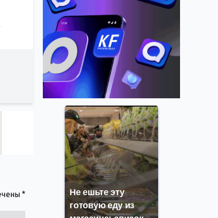
Не ешьте эту
мечены
*
готовую еду из