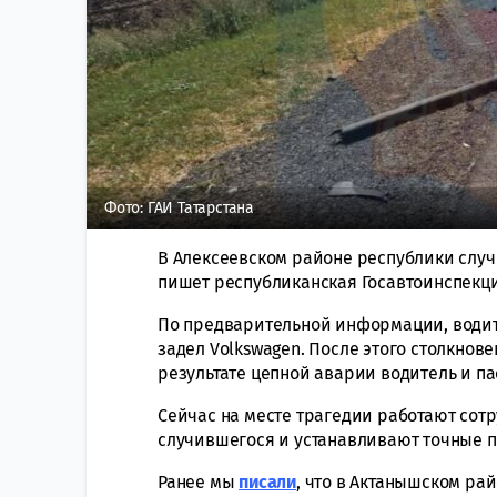
Фото: ГАИ Татарстана
В Алексеевском районе республики случи
пишет республиканская Госавтоинспекци
По предварительной информации, водит
задел Volkswagen. После этого столкнов
результате цепной аварии водитель и п
Сейчас на месте трагедии работают сот
случившегося и устанавливают точные 
Ранее мы
писали
, что в Актанышском рай