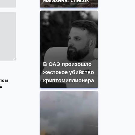
магазина: список
В ОАЭ произошло
жестокое убийство
криптомиллионера
ях и
*