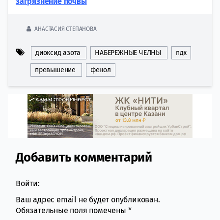
загрязнение почвы
АНАСТАСИЯ СТЕПАНОВА
диоксид азота
НАБЕРЕЖНЫЕ ЧЕЛНЫ
пдк
превышение
фенол
Добавить комментарий
Comment section
Войти:
Ваш адрес email не будет опубликован.
Обязательные поля помечены
*