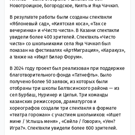
Новотроицкое, Богородское, Киять и Яңа Чәчкәп.
В результате работы были созданы спектакли
«Яблоневый сад», «Киятская коса», «Так се
вечеринка» и «Чисто чиста». В Казани спектакли
увидели более 400 зрителей. Спектакль «Чисто
чиста» со школьниками села Яңа Чәчкәп был
показан на фестивалях «АртМиграция», «Каракуз»,
а также на «Иҗат Биләр Форум».
В 2024 году проект был реализован при поддержке
благотворительного фонда «Татнефть». Было
получено более 50 заявок, из которых были
отобраны три школы Балтасинского района — из
сел Бурбаш, Нуринер и Ципья. Три команды
казанских режиссеров, драматургов и
хореографов создали три спектакля в формате
«театра горожан» с участием школьников: «Ишет
мине / Услышь меня» , «Сөйлә / Говори», «Уен?
Игра?». Спектакли увидели более 600 зрителей.