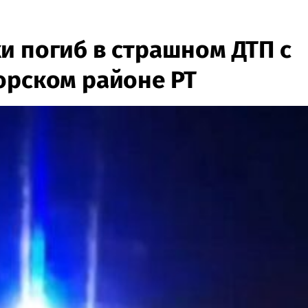
и погиб в страшном ДТП с
орском районе РТ