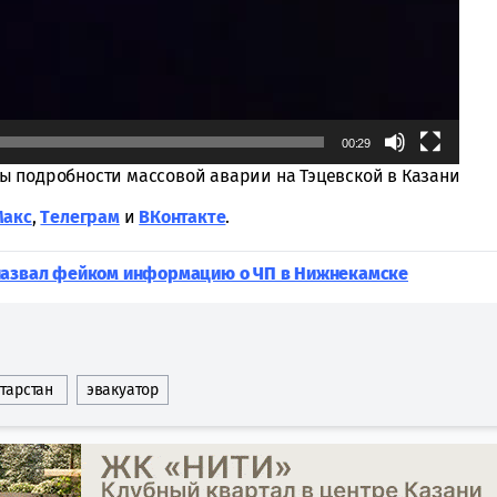
00:29
ны подробности массовой аварии на Тэцевской в Казани
Макс
,
Tелеграм
и
ВКонтакте
.
 назвал фейком информацию о ЧП в Нижнекамске
атарстан
эвакуатор