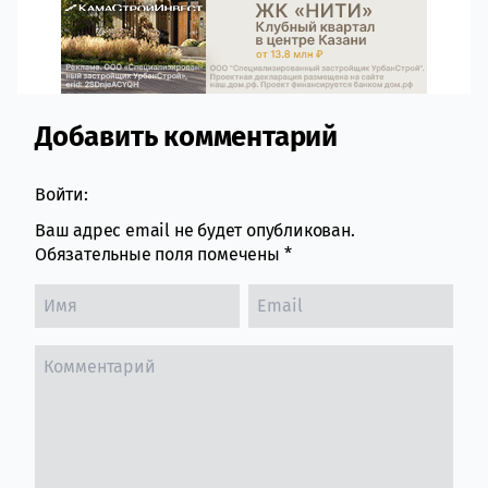
Добавить комментарий
Comment section
Войти:
Ваш адрес email не будет опубликован.
Обязательные поля помечены
*