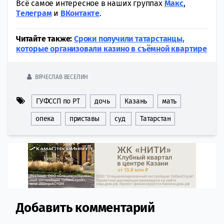
Всё самое интересное в наших группах
Макс
,
Tелеграм
и
ВКонтакте
.
Читайте также:
Сроки получили татарстанцы,
которые организовали казино в съёмной квартире
ВЯЧЕСЛАВ ВЕСЕЛИН
ГУФССП по РТ
дочь
Казань
мать
опека
приставы
суд
Татарстан
Добавить комментарий
Comment section