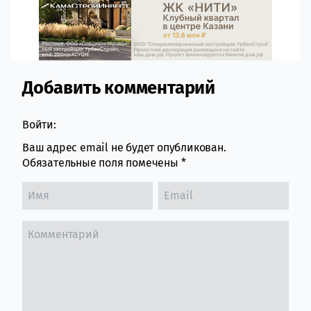
Добавить комментарий
Comment section
Войти:
Ваш адрес email не будет опубликован.
Обязательные поля помечены
*