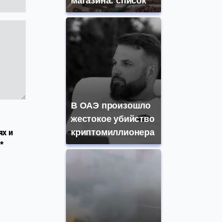
магазина: список
В ОАЭ произошло
жестокое убийство
криптомиллионера
ях и
*