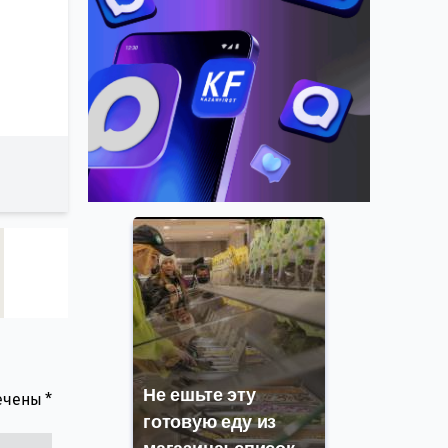
Не ешьте эту
мечены
*
готовую еду из