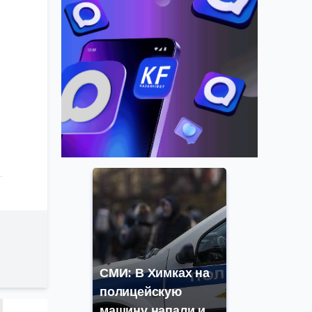
СМИ: В Химках на
полицейскую
машину напали и