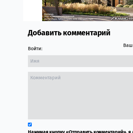
Добавить комментарий
Comment section
Ваш 
Войти:
Нажимая кнопку «Отправить комментарий», я 