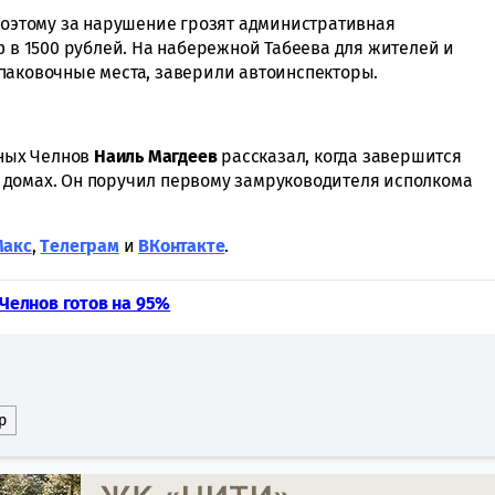
 поэтому за нарушение грозят административная
ф в 1500 рублей. На набережной Табеева для жителей и
паковочные места, заверили автоинспекторы.
жных Челнов
Наиль Магдеев
рассказал, когда завершится
 домах. Он поручил первому замруководителя исполкома
Макс
,
Tелеграм
и
ВКонтакте
.
Челнов готов на 95%
р