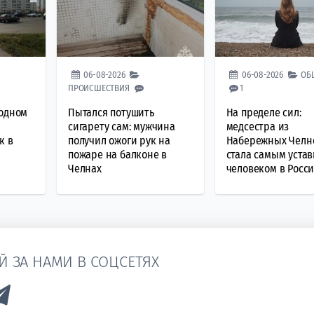
06-08-2026
06-08-2026
ОБ
ПРОИСШЕСТВИЯ
1
ходном
Пытался потушить
На пределе сил:
сигарету сам: мужчина
медсестра из
к в
получил ожоги рук на
Набережных Челн
пожаре на балконе в
стала самым уста
Челнах
человеком в Росс
Й ЗА НАМИ В СОЦСЕТЯХ
k to Vk
Link to Telegram