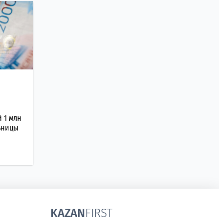
 1 млн
ьницы
KAZAN
FIRST