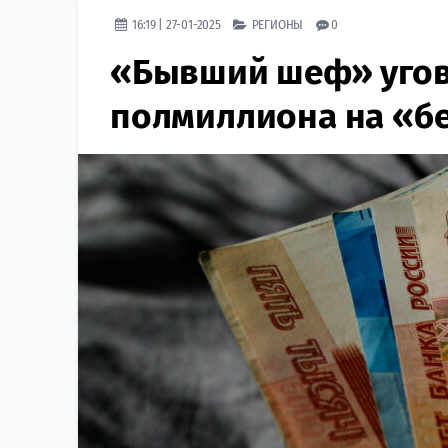
16:19 | 27-01-2025
РЕГИОНЫ
0
«Бывший шеф» угов
полмиллиона на «б