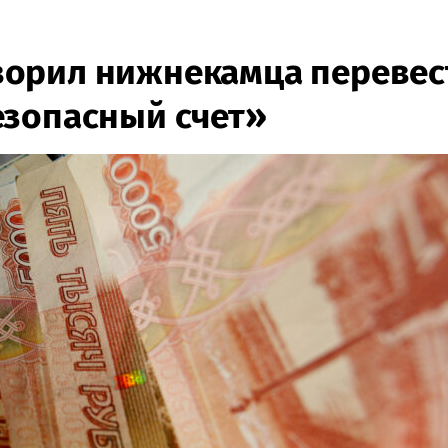
орил нижнекамца перевес
езопасный счет»