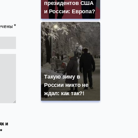
президентов США
и России: Европа?
мечены
*
Такую зиму в
России никто не
ждал: как так?!
ях и
*