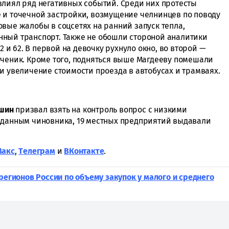
влиял ряд негативных событий. Среди них протесты
 и точечной застройки, возмущение челнинцев по поводу
вые жалобы в соцсетях на ранний запуск тепла,
нный транспорт. Также не обошли стороной аналитики
 62. В первой на девочку рухнуло окно, во второй —
ученик. Кроме того, подняться выше Магдееву помешали
и увеличение стоимости проезда в автобусах и трамваях.
ошин
призвал взять на контроль вопрос с низкими
 данным чиновника, 19 местных предприятий выдавали
Макс
,
Tелеграм
и
ВКонтакте
.
регионов России по объему закупок у малого и среднего