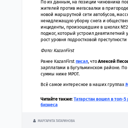
По их данным, на позиции чиновника по
жителей против мегасвалки в пригороде
новой маршрутной сети автобусов, массо
ненадлежащую уборку снега и обществе
инциденты, произошедшие в школах №22 и
поджог, который устроил девятилетний 
рост уровня подростковой преступности 
Фото: KazanFirst
Ранее KazanFirst
писал
, что
Алексей Пес
зарплатами в Бугульминском районе. По
суммы ниже МРОТ.
Всё самое интересное в наших группах
Читайте также:
Татарстан вошел в топ-5 
бизнеса
МАРГАРИТА ТАТАРИНОВА