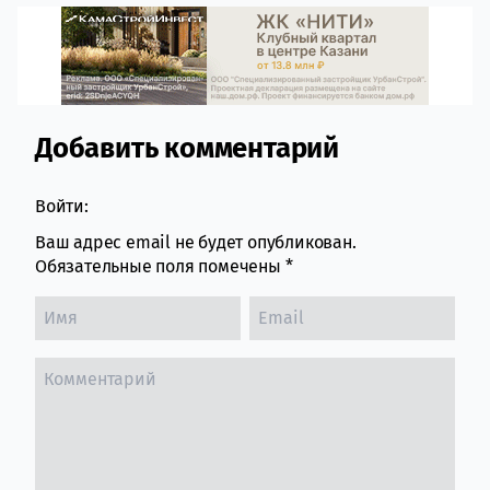
Добавить комментарий
Comment section
Войти:
Ваш адрес email не будет опубликован.
Обязательные поля помечены
*