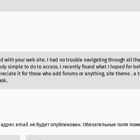
 with your web site. I had no trouble navigating through all th
ly simple to do to access. I recently found what I hoped for be
ppreciate it for those who add forums or anything, site theme . a 
sk..
адрес email не будет опубликован.
Обязательные поля по