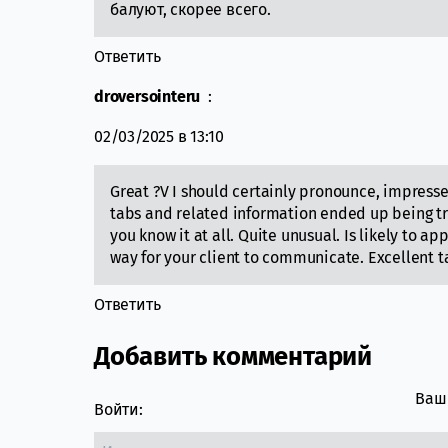
балуют, скорее всего.
Ответить
droversointeru
:
02/03/2025 в 13:10
Great ?V I should certainly pronounce, impressed
tabs and related information ended up being tru
you know it at all. Quite unusual. Is likely to a
way for your client to communicate. Excellent ta
Ответить
Добавить комментарий
Ваш 
Войти: