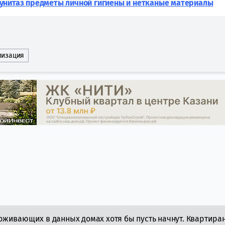
унитаз предметы личной гигиены и нетканые материалы
лизация
живающих в данных домах хотя бы пусть начнут. Квартира