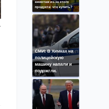
ажиотаж из-за этого
продукта: что купить?
.
СМИ: В Химках на
полицейскую
машину напали и
подожгли.