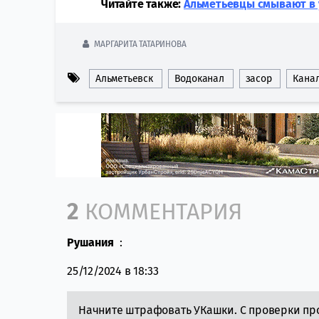
Читайте также:
Альметьевцы смывают в 
МАРГАРИТА ТАТАРИНОВА
Альметьевск
Водоканал
засор
Кана
Comment section
2
КОММЕНТАРИЯ
Рушания
:
25/12/2024 в 18:33
Начните штрафовать УКашки. С проверки про