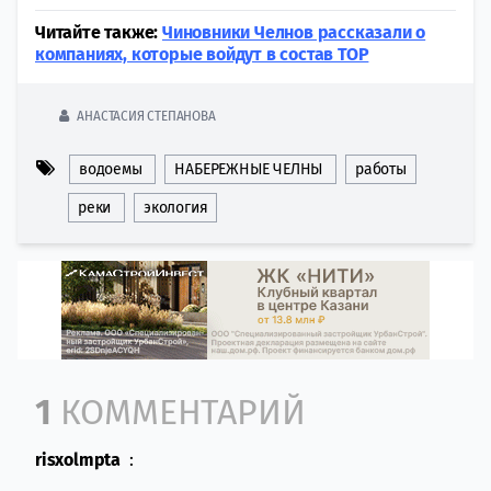
Читайте также:
Чиновники Челнов рассказали о
компаниях, которые войдут в состав ТОР
АНАСТАСИЯ СТЕПАНОВА
водоемы
НАБЕРЕЖНЫЕ ЧЕЛНЫ
работы
реки
экология
Comment section
1
КОММЕНТАРИЙ
risxolmpta
: