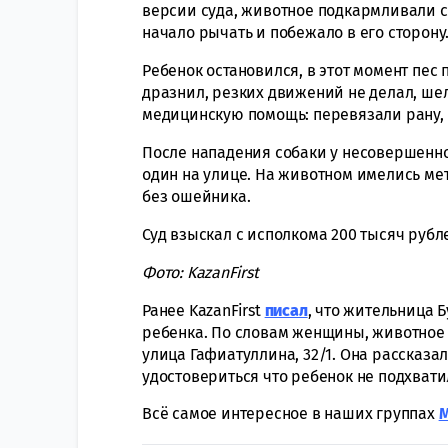
версии суда, животное подкармливали с
начало рычать и побежало в его сторону
Ребенок остановился, в этот момент пес 
дразнил, резких движений не делал, шел
медицинскую помощь: перевязали рану, 
После нападения собаки у несовершеннол
один на улице. На животном имелись ме
без ошейника.
Суд взыскал с исполкома 200 тысяч руб
Фото: KazanFirst
Ранее KazanFirst
писал
, что жительница Б
ребенка. По словам женщины, животное 
улица Гафиатуллина, 32/1. Она рассказа
удостовериться что ребенок не подхвати
Всё самое интересное в наших группах