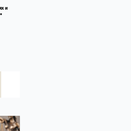
ях и
*