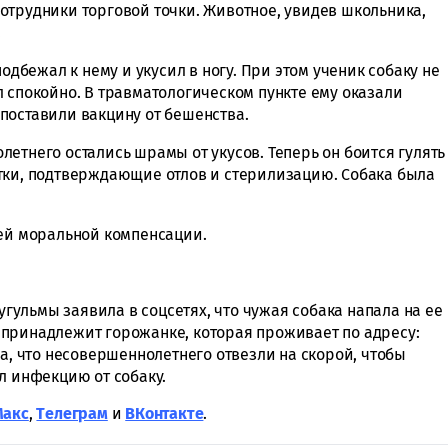
отрудники торговой точки. Животное, увидев школьника,
.
подбежал к нему и укусил в ногу. При этом ученик собаку не
 спокойно. В травматологическом пункте ему оказали
поставили вакцину от бешенства.
етнего остались шрамы от укусов. Теперь он боится гулять
тки, подтверждающие отлов и стерилизацию. Собака была
лей моральной компенсации.
угульмы заявила в соцсетях, что чужая собака напала на ее
принадлежит горожанке, которая проживает по адресу:
ла, что несовершеннолетнего отвезли на скорой, чтобы
л инфекцию от собаку.
Макс
,
Tелеграм
и
ВКонтакте
.