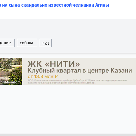
 на сына скандально известной челнинки Агины
дение
собака
суд