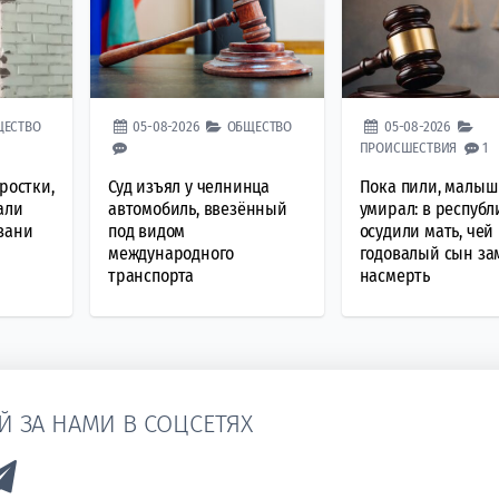
ЩЕСТВО
05-08-2026
ОБЩЕСТВО
05-08-2026
ПРОИСШЕСТВИЯ
1
ростки,
Суд изъял у челнинца
Пока пили, малыш
али
автомобиль, ввезённый
умирал: в республ
зани
под видом
осудили мать, чей
международного
годовалый сын за
транспорта
насмерть
Й ЗА НАМИ В СОЦСЕТЯХ
k to Vk
Link to Telegram