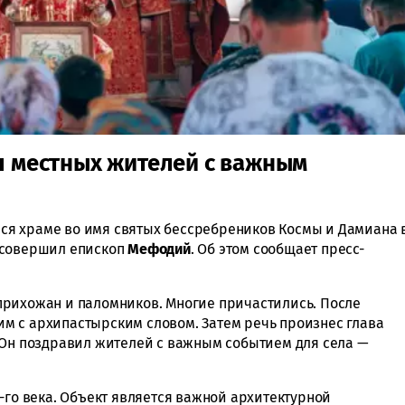
л местных жителей с важным
я храме во имя святых бессребреников Космы и Дамиана 
 совершил епископ
Мефодий
. Об этом сообщает пресс-
прихожан и паломников. Многие причастились. После
м с архипастырским словом. Затем речь произнес глава
 Он поздравил жителей с важным событием для села —
-го века. Объект является важной архитектурной