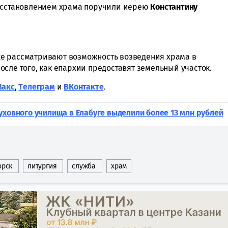
восстановлением храма поручили иерею
Константину
ске рассматривают возможность возведения храма в
сле того, как епархии предоставят земельный участок.
Макс
,
Tелеграм
и
ВКонтакте
.
уховного училища в Елабуге выделили более 13 млн рублей
орск
литургия
служба
храм