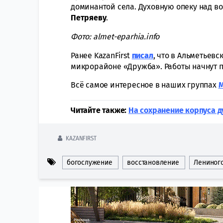
доминантой села. Духовную опеку над 
Петряеву
.
Фото: almet-eparhia.info
Ранее KazanFirst
писал
, что в Альметьев
микрорайоне «Дружба». Работы начнут по
Всё самое интересное в наших группах
Читайте также:
На сохранение корпуса д
KAZANFIRST
богослужение
восстановление
Лениног