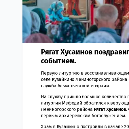
Рягат Хусаинов поздрави
событием.
Первую литургию в восстанавливающемс
селе Кузайкино Лениногорского района
служба Альметьевской епархии.
На службу пришло большое количество 
литургии Мефодий обратился к верующи
Лениногорского района
Рягат Хусаинов
.
первым архиерейским богослужением.
Храм в Кузайкино построили в начале 20