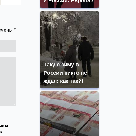
и России: Европа?
мечены
*
Такую зиму в
России никто не
ждал: как так?!
ях и
*