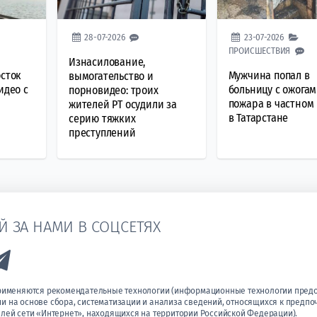
28-07-2026
23-07-2026
ПРОИСШЕСТВИЯ
Изнасилование,
осток
Мужчина попал в
вымогательство и
идео с
больницу с ожогам
порновидео: троих
пожара в частном
жителей РТ осудили за
в Татарстане
серию тяжких
преступлений
Й ЗА НАМИ В СОЦСЕТЯХ
k to Vk
Link to Telegram
применяются рекомендательные технологии (информационные технологии пред
 на основе сбора, систематизации и анализа сведений, относящихся к предпо
лей сети «Интернет», находящихся на территории Российской Федерации).