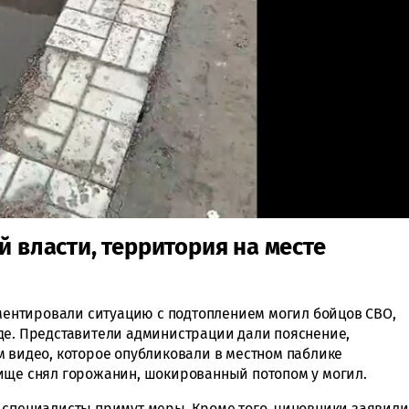
 власти, территория на месте
ентировали ситуацию с подтоплением могил бойцов СВО,
де. Представители администрации дали пояснение,
м видео, которое опубликовали в местном паблике
бище снял горожанин, шокированный потопом у могил.
 специалисты примут меры. Кроме того, чиновники заявили