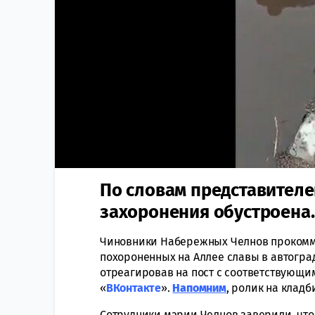
По словам представителей
захоронения обустроена.
Чиновники Набережных Челнов прокомм
похороненных на Аллее славы в автогра
отреагировав на пост с соответствующи
«
ВКонтакте
».
Напомним
, ролик на клад
Сотрудники мэрии Челнов заверили, что