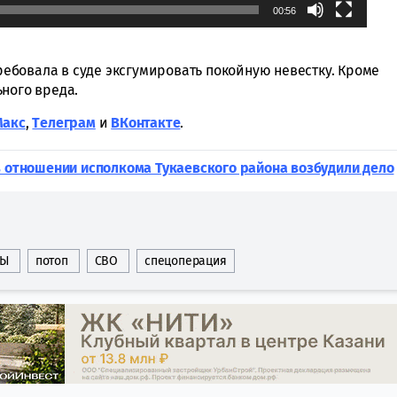
00:56
требовала в суде эксгумировать покойную невестку. Кроме
ного вреда.
Макс
,
Tелеграм
и
ВКонтакте
.
в отношении исполкома Тукаевского района возбудили дело
НЫ
потоп
СВО
спецоперация