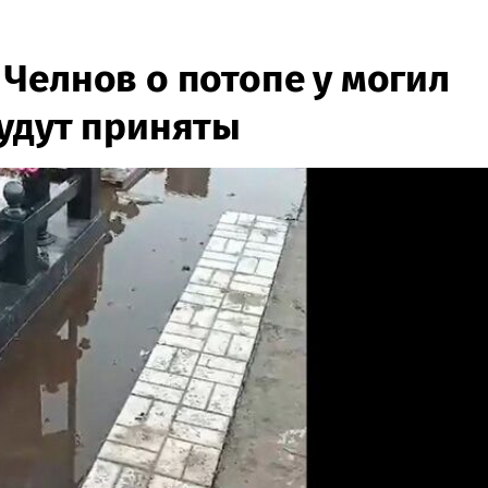
Челнов о потопе у могил
удут приняты