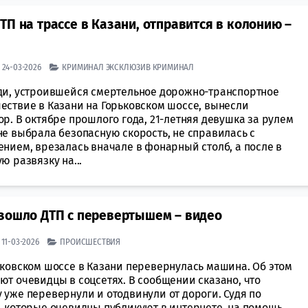
П на трассе в Казани, отправится в колонию –
| 24-03-2026
КРИМИНАЛ
ЭКСКЛЮЗИВ КРИМИНАЛ
ди, устроившейся смертельное дорожно-транспортное
ествие в Казани на Горьковском шоссе, вынесли
р. В октябре прошлого года, 21-летняя девушка за рулем
не выбрала безопасную скорость, не справилась с
ением, врезалась вначале в фонарный столб, а после в
ю развязку на...
изошло ДТП с перевертышем – видео
| 11-03-2026
ПРОИСШЕСТВИЯ
ьковском шоссе в Казани перевернулась машина. Об этом
ют очевидцы в соцсетях. В сообщении сказано, что
 уже перевернули и отодвинули от дороги. Судя по
, которые очевидцы публикуют в интернете, на помощь