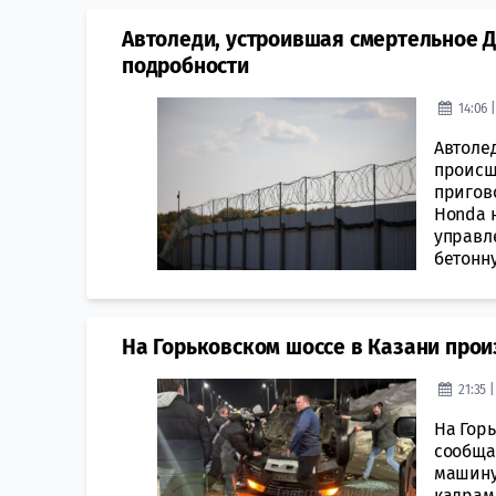
Автоледи, устроившая смертельное ДТ
подробности
14:06 
Автоле
происш
пригово
Honda 
управл
бетонну
На Горьковском шоссе в Казани про
21:35 
На Гор
сообща
машину
кадрам