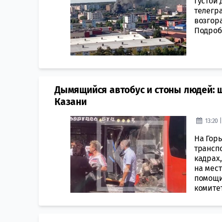
Густой
телегр
возгор
Подроб
Дымящийся автобус и стоны людей: ш
Казани
13:20 
На Гор
трансп
кадрах,
на мес
помощи
комитет