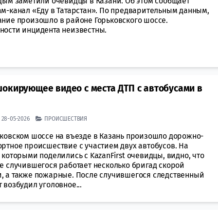
 дым заметили очевидцы в Казани. Об этом сообщает
ам-канал «Еду в Татарстан». По предварительным данным,
ание произошло в районе Горьковского шоссе.
ности инцидента неизвестны.
окирующее видео с места ДТП с автобусами в
| 28-05-2026
ПРОИСШЕСТВИЯ
ьковском шоссе на въезде в Казань произошло дорожно-
ортное происшествие с участием двух автобусов. На
 которыми поделились с KazanFirst очевидцы, видно, что
те случившегося работает несколько бригад скорой
, а также пожарные. После случившегося следственный
 возбудил уголовное...