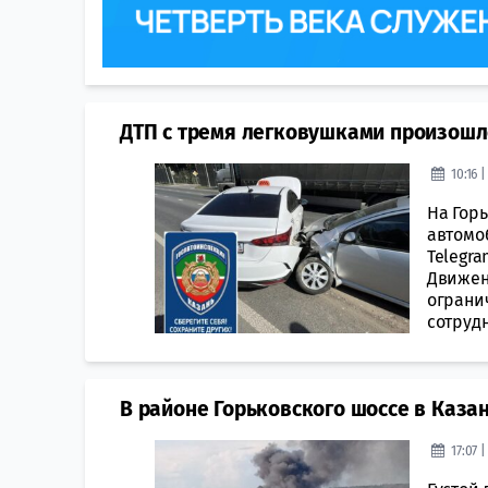
ДТП с тремя легковушками произошл
10:16 
На Горь
автомо
Telegra
Движен
ограни
сотрудн
В районе Горьковского шоссе в Каза
17:07 