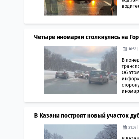
водите
Четыре иномарки столкнулись на Гор
16:52 
В поне
трансп
Об этом
информ
сторону
иномарк
В Казани построят новый участок ду
21:59 
В Каза