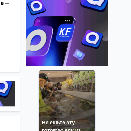
ые —
Не ешьте эту
готовую еду из