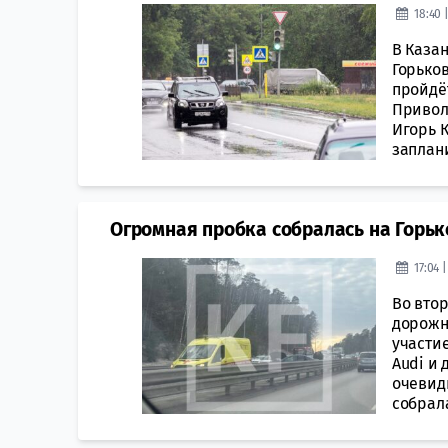
18:40 
В Каза
Горьков
пройдё
Привол
Игорь 
заплани
Огромная пробка собралась на Горьк
17:04 
Во втор
дорожн
участи
Audi и 
очевид
собрала