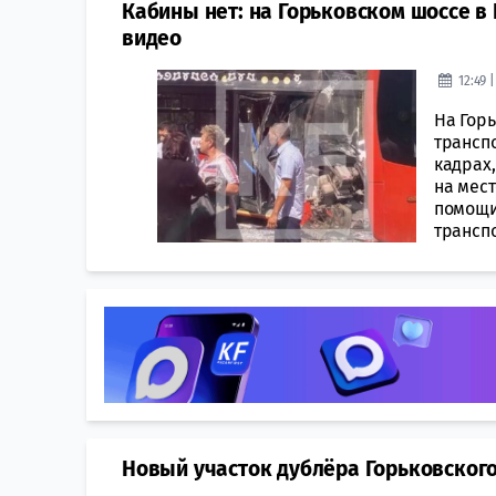
Кабины нет: на Горьковском шоссе в 
видео
12:49 
На Гор
трансп
кадрах,
на мес
помощи
транспо
Новый участок дублёра Горьковского