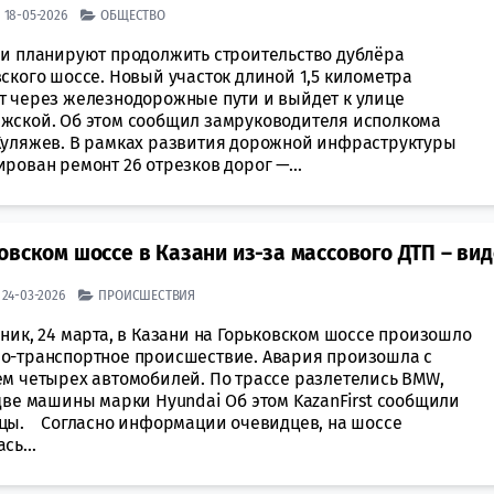
| 18-05-2026
ОБЩЕСТВО
ни планируют продолжить строительство дублёра
ского шоссе. Новый участок длиной 1,5 километра
т через железнодорожные пути и выйдет к улице
жской. Об этом сообщил замруководителя исполкома
Куляжев. В рамках развития дорожной инфраструктуры
рован ремонт 26 отрезков дорог —...
овском шоссе в Казани из-за массового ДТП – ви
| 24-03-2026
ПРОИСШЕСТВИЯ
ник, 24 марта, в Казани на Горьковском шоссе произошло
о-транспортное происшествие. Авария произошла с
ем четырех автомобилей. По трассе разлетелись BMW,
две машины марки Hyundai Об этом KazanFirst сообщили
цы. Cогласно информации очевидцев, на шоссе
сь...