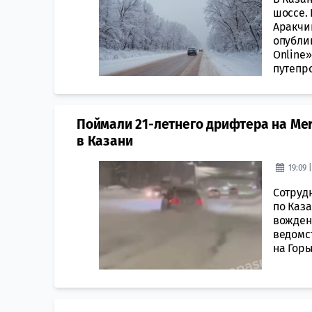
шоссе.
Аракчи
опубли
Online
путепро
Поймали 21-летнего дрифтера на Mer
в Казани
19:09 
Сотруд
по Каз
вожден
ведомст
на Горь