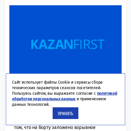
Сайт использует файлы Cookie и сервисы сбора
11:44 | 27-01-2020
ПРОИСШЕСТВИЯ
технических параметров сеансов посетителей.
Пользуясь сайтом, вы выражаете согласие с
политикой
На борту авиалайнера — 262 пассажира и 10
обработки персональных данных
и применением
членов экипажа. Пассажирский самолет
данных технологий.
компании «Аэрофлот», вылетевший в
ПРИНЯТЬ
понедельник из Хабаровска в Москву,
вернулся обратно. Поступила информация о
том, что на борту заложено взрывное