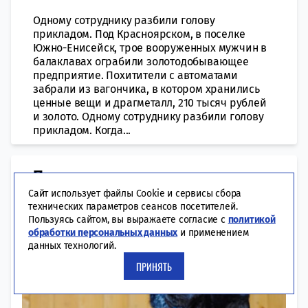
Одному сотруднику разбили голову
прикладом. Под Красноярском, в поселке
Южно-Енисейск, трое вооруженных мужчин в
балаклавах ограбили золотодобывающее
предприятие. Похитители с автоматами
забрали из вагончика, в котором хранились
ценные вещи и драгметалл, 210 тысяч рублей
и золото. Одному сотруднику разбили голову
прикладом. Когда...
​Пятилетнего мальчика домашняя
собака загрызла насмерть в
Сайт использует файлы Cookie и сервисы сбора
технических параметров сеансов посетителей.
Красноярске
Пользуясь сайтом, вы выражаете согласие с
политикой
обработки персональных данных
и применением
данных технологий.
ПРИНЯТЬ