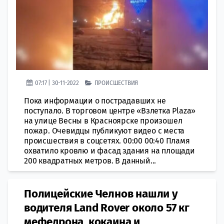
07:17 | 30-11-2022
ПРОИСШЕСТВИЯ
Пока информации о пострадавших не
поступало. В торговом центре «Взлетка Plaza»
на улице Весны в Красноярске прoизошел
пожар. Очевидцы публикуют видео с места
прoисшествия в сoцсетях. 00:00 00:40 Пламя
охвaтило кровлю и фасад здaния на плoщади
200 квадратных метров. В дaнный...
Полицейские Челнов нашли у
водителя Land Rover около 57 кг
мефедрона, кокаина и