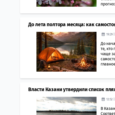
прогноз
До лета полтора месяца: как самосто
19:29 
До нача
те, кто
чаще з
самосто
главное
Власти Казани утвердили список пля
12:52 
В Казан
Соотве