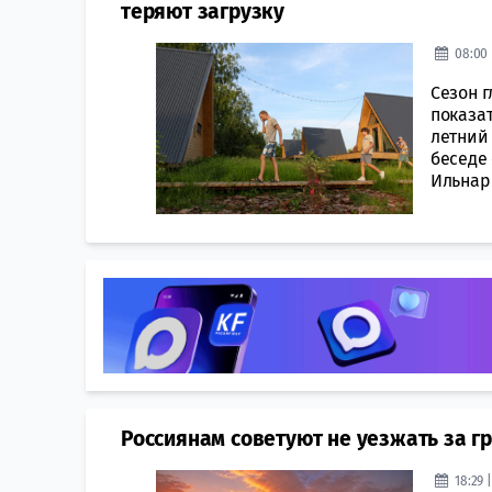
теряют загрузку
08:00 
Сезон г
показат
летний 
беседе 
Ильнар 
Россиянам советуют не уезжать за гр
18:29 