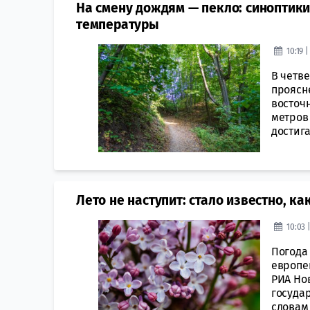
На смену дождям — пекло: синоптики
температуры
10:19 
В четве
проясн
восточн
метров
достига
Лето не наступит: стало известно, к
10:03 
Погода 
европей
РИА Но
госуда
словам 