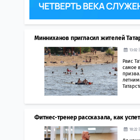
Минниханов пригласил жителей Татар
13:02 
Раис Та
самое 
призва
летним
Татарст
Фитнес-тренер рассказала, как успет
18:22 