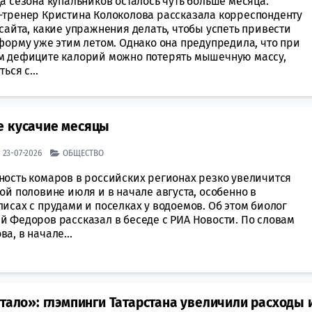
а сезона купальников осталось чуть больше месяца.
-тренер Кристина Колоколова рассказала корреспонденту
сайта, какие упражнения делать, чтобы успеть привести
форму уже этим летом. Однако она предупредила, что при
м дефиците калорий можно потерять мышечную массу,
ься с...
е кусачие месяцы
| 23-07-2026
ОБЩЕСТВО
ность комаров в российских регионах резко увеличится
ой половине июля и в начале августа, особенно в
исах с прудами и поселках у водоемов. Об этом биолог
й Федоров рассказал в беседе с РИА Новости. По словам
а, в начале...
тало»: глэмпинги Татарстана увеличили расходы 