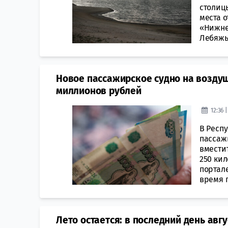
столицы
места о
«Нижне
Лебяжье
Новое пассажирское судно на воздуш
миллионов рублей
12:36 
В Респ
пассаж
вместит
250 ки
портал
время г
Лето остается: в последний день авг