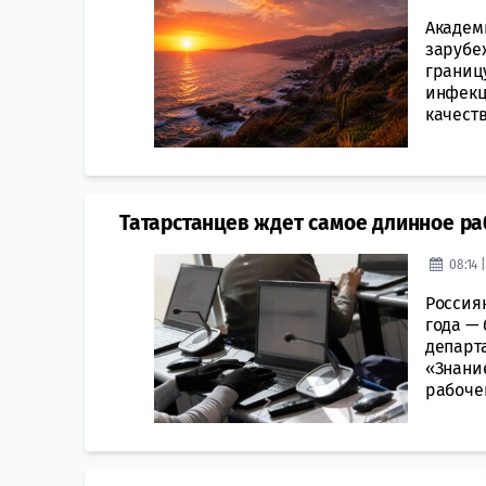
Академ
зарубеж
границ
инфекц
качест
Татарстанцев ждет самое длинное ра
08:14 
Россия
года —
департ
«Знани
рабочей