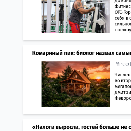
До конц
Фитнес
ОТС-Гор
себя в 
сильно
столкнут
Комариный пик: биолог назвал самы
18:03 
Числен
во втор
мегапол
Дмитри
Федоров
«Налоги выросли, гостей больше не с