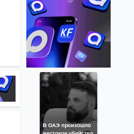
В ОАЭ произошло
жестокое убийство